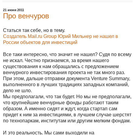
21 июня 2011
Про венчуров
Статься так себе, но в тему.
Создатель Mail.ru Group Юрий Мильнер не нашел в
России объектов для инвестиций
Все таки интересно, что значит не нашел? Судя по всему
не искал. Честно признаемся, за время нашего
существования к нам обращались с предложением
венчурного инвестирования проекта не так много раз.
При этом, дальше отправки документа Venture Summary,
выполненного в лучших традициях западных компаний,
дело не шло.
Мы предполагали, что так будет. Но мы не предполагали,
что крупнейшие венчурные фонды работают таким
образом. А именно сидят и ждут, когда стартап сам
придет к ним за инвестициями, в лучшем случае шерстят
по технопаркам, институтам или другим мелким фондам.
И это реальность. Мы сами выходили на