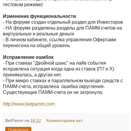
тестовом режиме)
Изменение функциональности
- На форуме создан отдельный раздел для Инвесторов
- НА форуме разделены разделы для ПАММ-счетов на
виртуальные и реальные деньги
- В личном кабинете, ссылка управления Офертами
перенесена на общий уровень
Исправление ошибок
- При ставках "Двойной шанс" на лайв события
исправлена ситуация когда одна из ставок (П? и X)
принималась, а другая нет.
- При микро ставках и параллельном выводе средств с
ПАММ-счёта, исправлена ошибка округления.
Существующие ПАММ-счета он не затронула.
http://www.betpamm.com
BetPamm
на
16:12
Комментариев нет:
Поделиться