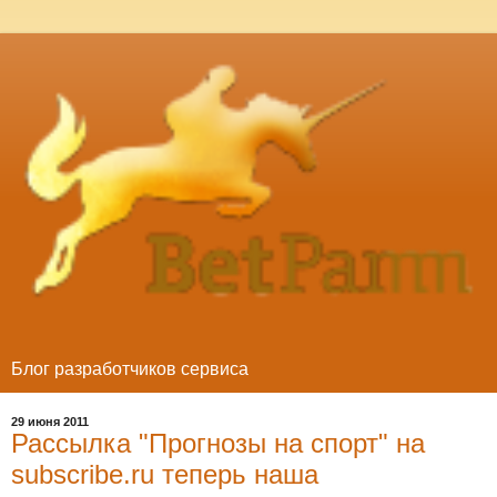
Блог разработчиков сервиса
29 июня 2011
Рассылка "Прогнозы на спорт" на
subscribe.ru теперь наша