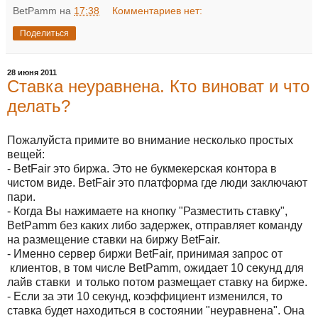
BetPamm
на
17:38
Комментариев нет:
Поделиться
28 июня 2011
Ставка неуравнена. Кто виноват и что
делать?
Пожалуйста примите во внимание несколько простых
вещей:
- BetFair это биржа. Это не букмекерская контора в
чистом виде. BetFair это платформа где люди заключают
пари.
- Когда Вы нажимаете на кнопку "Разместить ставку",
BetPamm без каких либо задержек, отправляет команду
на размещение ставки на биржу BetFair.
- Именно сервер биржи BetFair, принимая запрос от
клиентов, в том числе BetPamm, ожидает 10 секунд для
лайв ставки и только потом размещает ставку на бирже.
- Если за эти 10 секунд, коэффициент изменился, то
ставка будет находиться в состоянии "неуравнена". Она