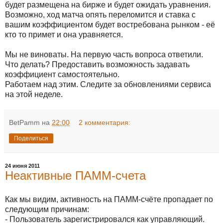
будет размещена на бирже и будет ожидать уравнения.
Возможно, ход матча опять переломится и ставка с
вашим коэффициентом будет востребована рынком - её
кто то примет и она уравняется.
Мы не виноваты. На первую часть вопроса ответили.
Что делать? Предоставить возможность задавать
коэффициент самостоятельно.
Работаем над этим. Следите за обновлениями сервиса
на этой неделе.
BetPamm
на
22:00
2 комментария:
Поделиться
24 июня 2011
Неактивные ПАММ-счета
Как мы видим, активность на ПАММ-счёте пропадает по
следующим причинам:
- Пользователь зарегистрировался как управляющий.