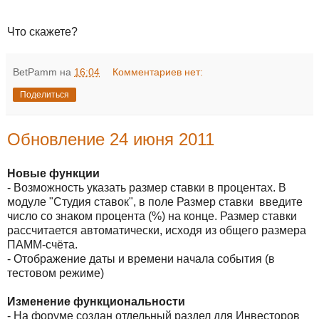
Что скажете?
BetPamm
на
16:04
Комментариев нет:
Поделиться
Обновление 24 июня 2011
Новые функции
- Возможность указать размер ставки в процентах. В
модуле "Студия ставок", в поле Размер ставки введите
число со знаком процента (%) на конце. Размер ставки
рассчитается автоматически, исходя из общего размера
ПАММ-счёта.
- Отображение даты и времени начала события (в
тестовом режиме)
Изменение функциональности
- На форуме создан отдельный раздел для Инвесторов