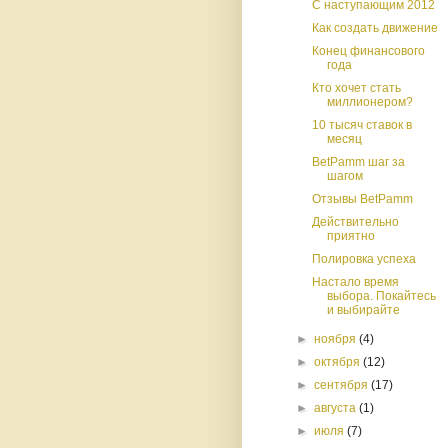
С наступающим 2012
Как создать движение
Конец финансового
года
Кто хочет стать
миллионером?
10 тысяч ставок в
месяц
BetPamm шаг за
шагом
Отзывы BetPamm
Действительно
приятно
Полировка успеха
Настало время
выбора. Покайтесь
и выбирайте
►
ноября
(4)
►
октября
(12)
►
сентября
(17)
►
августа
(1)
►
июля
(7)