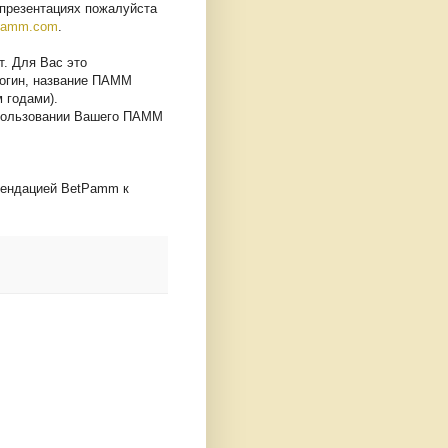
презентациях пожалуйста
pamm.com
.
. Для Вас это
логин, название ПАММ
 годами).
спользовании Вашего ПАММ
мендацией BetPamm к