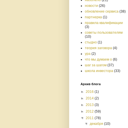
наболело
(21)
новости
(26)
обновление сервиса
(38)
партнерка
(1)
правила квалификации
(3)
советы пользователям
(10)
стыдно
(1)
теория заговора
(4)
ура
(2)
что мы думаем о
(6)
шаг за шагом
(37)
школа инвестора
(33)
Архив блога
►
2016
(1)
►
2014
(2)
►
2013
(3)
►
2012
(59)
▼
2011
(78)
▼
декабря
(10)