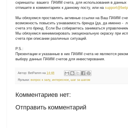
скриншоты вашего ПАММ счета, для использования в данных 
отпишите в комментариях к данному посту, или на
support@bet
Мы обязуемся проставлять активные ссылки на Ваш ПАММ счет
возможность повысить узнаваемость бренда (да, да именно - 
счета это бренд. Если Вы собираетесь заниматься управлением
Мы обязуемся минимизировать эмоциональную окраску при и
счета при описании различных ситуаций.
P.S.:
Презентации и указанные в них ПАММ счета не являются реко
выбору данных ПАММ счетов для инвестирования.
Автор:
BetPamm
на
14:48
Ярлыки:
вопрос к залу
,
интересное
,
шаг за шагом
Комментариев нет:
Отправить комментарий